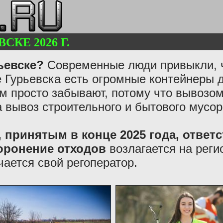
СКЕ 2026 Г.
ьевске?
Современные люди привыкли, ч
 Гурьевска есть огромные контейнеры д
ем просто забывают, потому что вывозо
а вывоз строительного и бытового мусор
 принятым в конце 2025 года, ответс
хоронение отходов
возлагается на реги
чается свой регоператор.