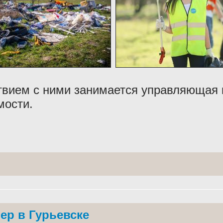
твием с ними занимается управляющая 
мости.
ер в Гурьевске