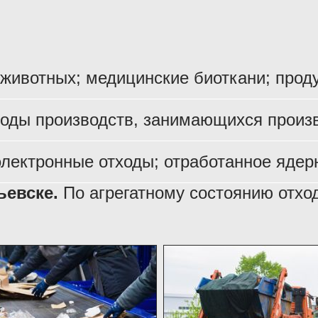
 животных; медицинские биоткани; прод
оды производств, занимающихся произв
электронные отходы; отработанное ядерн
ьевске.
По агрегатному состоянию отход