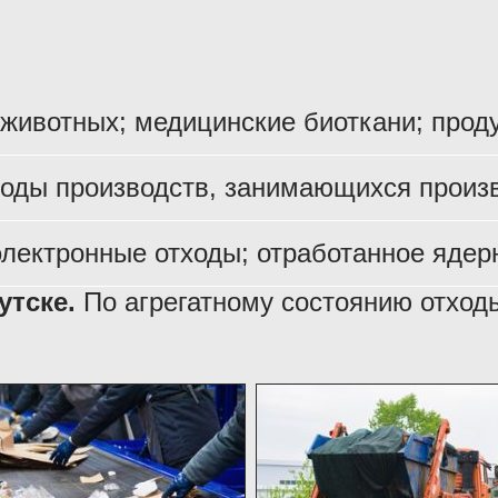
 животных; медицинские биоткани; прод
оды производств, занимающихся произв
электронные отходы; отработанное ядерн
утске.
По агрегатному состоянию отходы