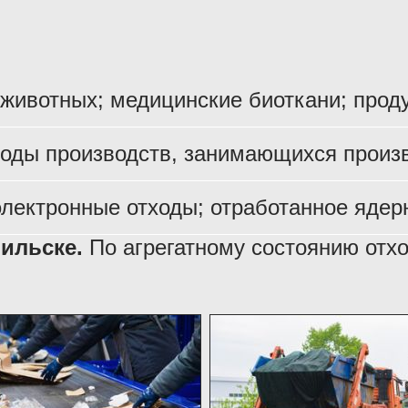
 животных; медицинские биоткани; прод
оды производств, занимающихся произв
электронные отходы; отработанное ядерн
рильске.
По агрегатному состоянию отхо