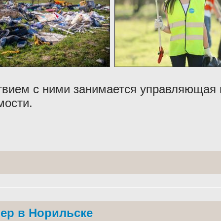
твием с ними занимается управляющая 
мости.
ер в Норильске