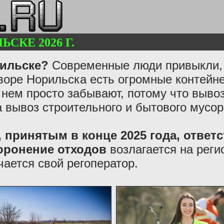
СКЕ 2026 Г.
рильске?
Современные люди привыкли, 
воре Норильска есть огромные контейне
о нем просто забывают, потому что выв
а вывоз строительного и бытового мусо
 принятым в конце 2025 года, ответс
хоронение отходов
возлагается на реги
чается свой регоператор.