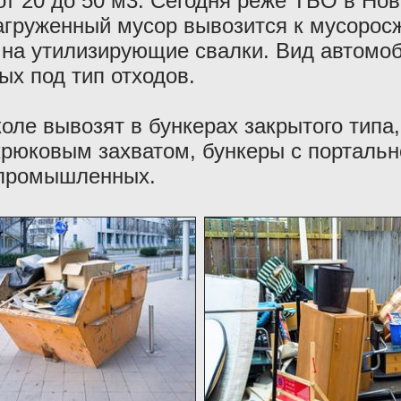
от 20 до 50 м3. Сегодня реже ТБО в Но
Загруженный мусор вывозится к мусоро
 на утилизирующие свалки. Вид автомо
х под тип отходов.
ле вывозят в бункерах закрытого типа,
рюковым захватом, бункеры с портальн
 промышленных.