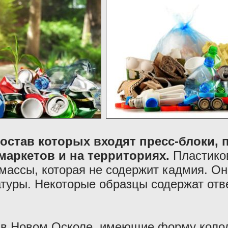
состав которых входят пресс-блоки,
маркетов и на территориях.
Пластиков
тмассы, которая не содержит кадмия. О
атуры. Некоторые образцы содержат отв
 в Новом Осколе, имеющие форму колод