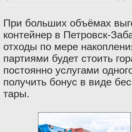
При больших объёмах выго
контейнер в Петровск-Заб
отходы по мере накоплен
партиями будет стоить го
постоянно услугами одног
получить бонус в виде бе
тары.