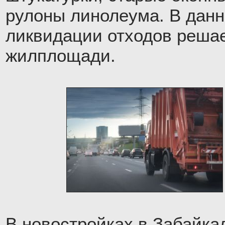
рулоны линолеума. В дан
ликвидации отходов решае
жилплощади.
В новостройках в Забайка