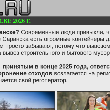
КЕ 2026 Г.
анске?
Современные люди привыкли, чт
 Саранска есть огромные контейнеры дл
ем просто забывают, потому что вывозо
а вывоз строительного и бытового мусо
 принятым в конце 2025 года, ответс
хоронение отходов
возлагается на реги
чается свой регоператор.