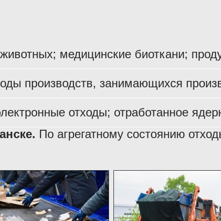
 животных; медицинские биоткани; прод
оды производств, занимающихся произв
электронные отходы; отработанное ядерн
анске.
По агрегатному состоянию отходы