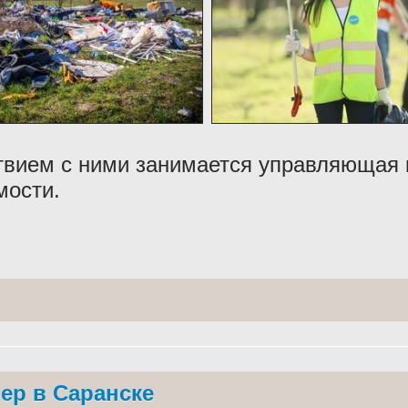
твием с ними занимается управляющая 
мости.
ер в Саранске