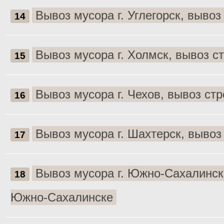
Вывоз мусора г. Углегорск, вывоз
Вывоз мусора г. Холмск, вывоз с
Вывоз мусора г. Чехов, вывоз ст
Вывоз мусора г. Шахтерск, вывоз
Вывоз мусора г. Южно-Сахалинск
Южно-Сахалинске